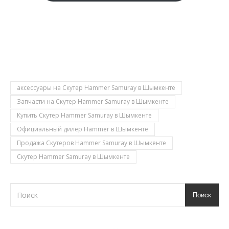
Скутер Hammer Samuray в Шымкенте, Купить Скутер
Hammer Samuray в Шымкенте, Продажа Скутеров
Hammer Samuray в Шымкенте, Запчасти на Скутер
Hammer Samuray в Шымкенте, аксессуары на Скутер
Hammer Samuray в Шымкенте
аксессуары на Скутер Hammer Samuray в Шымкенте
Запчасти на Скутер Hammer Samuray в Шымкенте
Купить Скутер Hammer Samuray в Шымкенте
Официальный дилер Hammer в Шымкенте
Продажа Скутеров Hammer Samuray в Шымкенте
Скутер Hammer Samuray в Шымкенте
Поиск